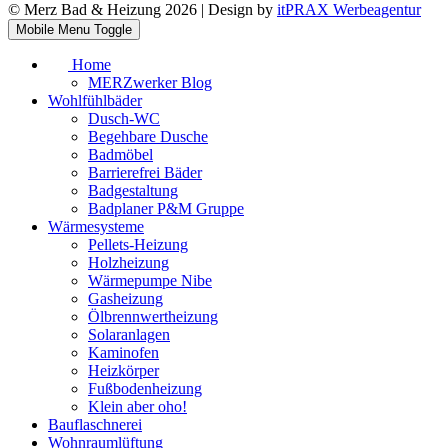
© Merz Bad & Heizung 2026 | Design by
itPRAX Werbeagentur
Mobile Menu Toggle
Home
MERZwerker Blog
Wohlfühlbäder
Dusch-WC
Begehbare Dusche
Badmöbel
Barrierefrei Bäder
Badgestaltung
Badplaner P&M Gruppe
Wärmesysteme
Pellets-Heizung
Holzheizung
Wärmepumpe Nibe
Gasheizung
Ölbrennwertheizung
Solaranlagen
Kaminofen
Heizkörper
Fußbodenheizung
Klein aber oho!
Bauflaschnerei
Wohnraumlüftung