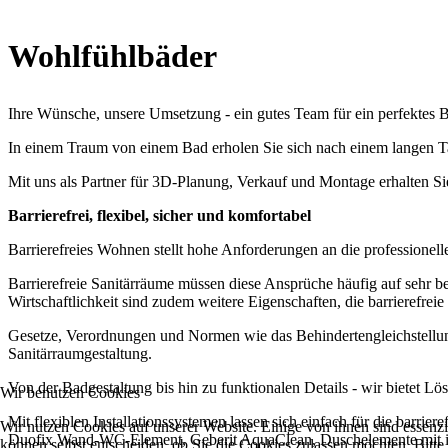
Wohlfühlbäder
Ihre Wünsche, unsere Umsetzung - ein gutes Team für ein perfektes 
In einem Traum von einem Bad erholen Sie sich nach einem langen Ta
Mit uns als Partner für 3D-Planung, Verkauf und Montage erhalten S
Barrierefrei, flexibel, sicher und komfortabel
Barrierefreies Wohnen stellt hohe Anforderungen an die professionel
Barrierefreie Sanitärräume müssen diese Ansprüche häufig auf sehr b
Wirtschaftlichkeit sind zudem weitere Eigenschaften, die barrierefre
Gesetze, Verordnungen und Normen wie das Behindertengleichstellung
Sanitärraumgestaltung.
Von der Badgestaltung bis hin zu funktionalen Details - wir bietet Lö
Wir benutzen Cookies
Mit flexiblen Installationssystemen lassen sich einfach für die barr
Wir nutzen Cookies auf unserer Website. Einige von ihnen sind essenzi
Duofix Wand-WC-Element, Geberit AquaClean, Duschelemente mit int
können selbst entscheiden, ob Sie die Cookies zulassen möchten. Bitte