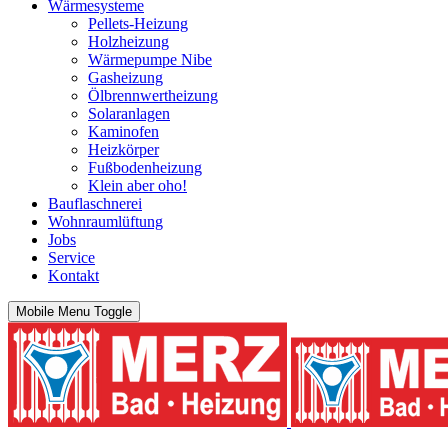
Wärmesysteme
Pellets-Heizung
Holzheizung
Wärmepumpe Nibe
Gasheizung
Ölbrennwertheizung
Solaranlagen
Kaminofen
Heizkörper
Fußbodenheizung
Klein aber oho!
Bauflaschnerei
Wohnraumlüftung
Jobs
Service
Kontakt
Mobile Menu Toggle