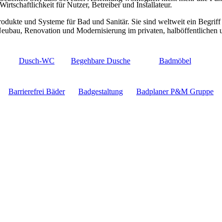
rtschaftlichkeit für Nutzer, Betreiber und Installateur.
odukte und Systeme für Bad und Sanitär. Sie sind weltweit ein Begriff 
Neubau, Renovation und Modernisierung im privaten, halböffentlichen un
Dusch-WC
Begehbare Dusche
Badmöbel
Barrierefrei Bäder
Badgestaltung
Badplaner P&M Gruppe