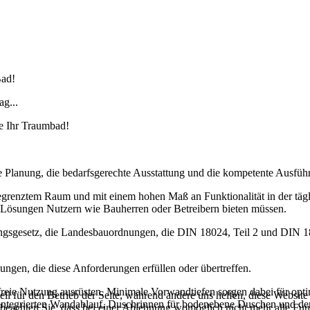
Bad!
g...
ie Ihr Traumbad!
le Planung, die bedarfsgerechte Ausstattung und die kompetente Ausfüh
egrenztem Raum und mit einem hohen Maß an Funktionalität in der tägl
ie Lösungen Nutzern wie Bauherren oder Betreibern bieten müssen.
sgesetz, die Landesbauordnungen, die DIN 18024, Teil 2 und DIN 1802
sungen, die diese Anforderungen erfüllen oder übertreffen.
ierefreie Nutzung ausrüsten. Minimale Vorwandtiefen sorgen dabei für o
ell für den Betrieb der Seite, während andere uns helfen, diese Websit
egrierten Wandablauf, Duschrinnen für bodenebene Duschen und der Un
 beachten Sie, dass bei einer Ablehnung womöglich nicht mehr alle Funk