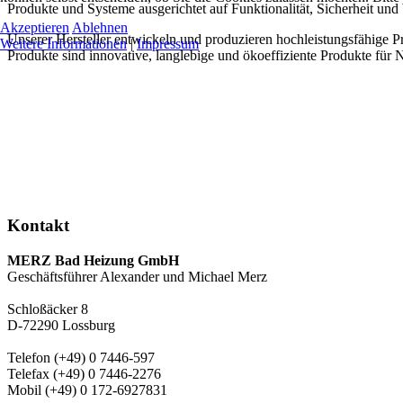
Produkte und Systeme ausgerichtet auf Funktionalität, Sicherheit und Wi
Akzeptieren
Ablehnen
Unserer Hersteller entwickeln und produzieren hochleistungsfähige Pr
Weitere Informationen
|
Impressum
Produkte sind innovative, langlebige und ökoeffiziente Produkte für 
Kontakt
MERZ Bad Heizung GmbH
Geschäftsführer Alexander und Michael Merz
Schloßäcker 8
D-72290 Lossburg
Telefon (+49) 0 7446-597
Telefax (+49) 0 7446-2276
Mobil (+49) 0 172-6927831