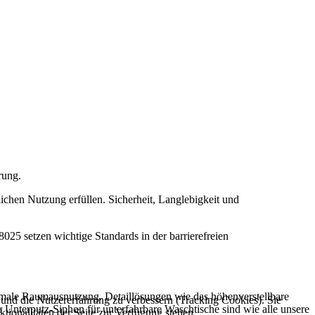
rung.
ichen Nutzung erfüllen. Sicherheit, Langlebigkeit und
5 setzen wichtige Standards in der barrierefreien
ptimale Raumausnutzung. Detaillösungen wie das höhenverstellbare
e und die Nutzererfahrung zu verbessern (Tracking Cookies). Sie
terputz-Siphon für unterfahrbare Waschtische sind wie alle unsere
tionalitäten der Seite zur Verfügung stehen.